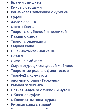
Брауни с вишней
Киноа с овощами
Кабачковая запеканка с курицей
Суфле
Желе черешня
Овсяноблин2
Творог с клубникой и черникой
Паэлья с киноа
Творог с семечками
Сырная каша
Пшенно-тыквенная каша
Паэлья
Лимон с имбирем
Смузи огурец + сельдерей + яблоко
Творожные роллы с фило тестом
Трайфл2 с кунжутом
овсяные хлопья «Геркулес»
Рыбная запеканка
Пряная индейка с тыквой и нутом
Облачное суфле
Облепиха, клюква, курага
Рисовая каша с тыквой