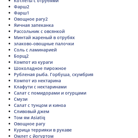
Котлеты с отрубями
Фарш2
Фарш1
Овощное рагу2
Яичная запеканка
Рассольник с овсянкой
Минтай жареный в отрубях
злаково-овощные палочки
Соль с ламинарией
Борщ2
Компот из кураги
Шоколадное пирожное
Рубленая рыба. Горбуша, скумбрия
Компот из нектарина
Клафути с нектаринами
Салат с помидорами и огурцами
Смузи
Салат с тунцом и киноа
Сливовый джем
Том ям Asiatiq
Овощное рагу
Курица террияки в рукаве
Омлет с йогуртом