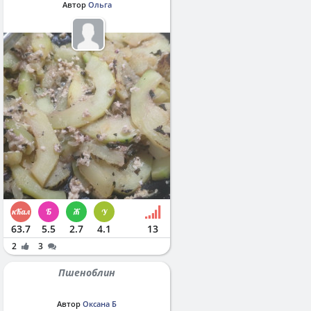
Автор
Ольга
63.7
5.5
2.7
4.1
13
2
3
Пшеноблин
Автор
Оксана Б