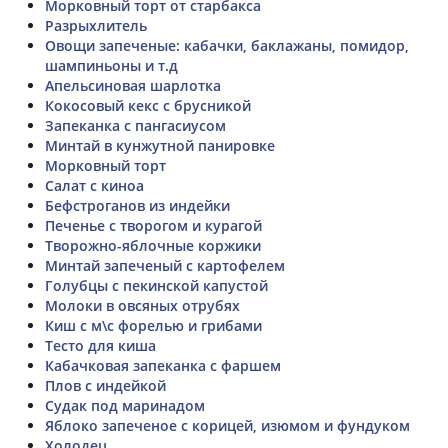
Морковный торт от старбакса
Разрыхлитель
Овощи запеченые: кабачки, баклажаны, помидор,
шампиньоны и т.д
Апельсиновая шарлотка
Кокосовый кекс с брусникой
Запеканка с пангасиусом
Минтай в кунжутной панировке
Морковный торт
Салат с киноа
Бефстроганов из индейки
Печенье с творогом и курагой
Творожно-яблочные коржики
Минтай запеченый с картофелем
Голубцы с пекинской капустой
Молоки в овсяных отрубях
Киш с м\с форелью и грибами
Тесто для киша
Кабачковая запеканка с фаршем
Плов с индейкой
Судак под маринадом
Яблоко запеченое с корицей, изюмом и фундуком
Холодец