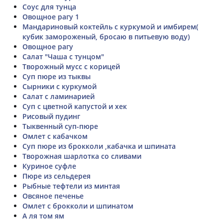
Соус для тунца
Овощное рагу 1
Мандариновый коктейль с куркумой и имбирем(
кубик замороженый, бросаю в питьевую воду)
Овощное рагу
Салат "Чаша с тунцом"
Творожный мусс с корицей
Суп пюре из тыквы
Сырники с куркумой
Салат с ламинарией
Суп с цветной капустой и хек
Рисовый пудинг
Тыквенный суп-пюре
Омлет с кабачком
Суп пюре из брокколи ,кабачка и шпината
Творожная шарлотка со сливами
Куриное суфле
Пюре из сельдерея
Рыбные тефтели из минтая
Овсяное печенье
Омлет с брокколи и шпинатом
А ля том ям