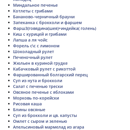
Миндальное печенье
Котлеты с грибами
Бананово-черничный брауни
Запеканка с брокколи и фаршем
Фарш3(говядина(шея)+индейка( голень)
Киш с курицей и грибами
Лапша а ля чойс
Форель с\с с лимоном
Шоколадный рулет
Печеночный рулет
Жюльен в куриной грудке
Кабачковый рулет с рикоттой
Фаршированный болгарский перец
Суп из нута и брокколи
Салат с печенью трески
Овсяное печенье с яблоками
Морковь по-корейски
Рисовая каша
Блины овсяные
Суп из брокколи и цв. капусты
Омлет с сыром и зеленью
Апельсиновый мармелад из агара