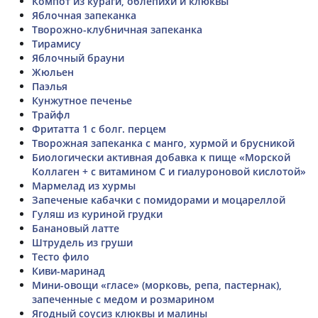
Компот из кураги, облепихи и клюквы
Яблочная запеканка
Творожно-клубничная запеканка
Тирамису
Яблочный брауни
Жюльен
Паэлья
Кунжутное печенье
Трайфл
Фритатта 1 с болг. перцем
Творожная запеканка с манго, хурмой и брусникой
Биологически активная добавка к пище «Морской
Коллаген + с витамином C и гиалуроновой кислотой»
Мармелад из хурмы
Запеченые кабачки с помидорами и моцареллой
Гуляш из куриной грудки
Банановый латте
Штрудель из груши
Тесто фило
Киви-маринад
Мини-овощи «гласе» (морковь, репа, пастернак),
запеченные с медом и розмарином
Ягодный соусиз клюквы и малины