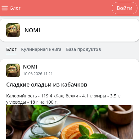
Войти
Блог
NOMI
Блог
Кулинарная книга
База продуктов
NOMI
10.06.2026 11:21
Сладкие оладьи из кабачков
Калорийность -
119.4 кКал
; белки -
4.1 г
; жиры -
3.5 г
;
углеводы -
18 г
на
100 г
.