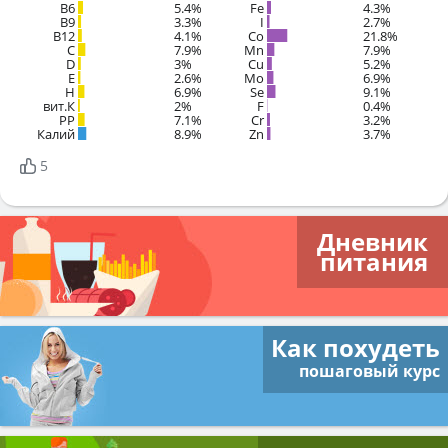
B6
5.4%
Fe
4.3%
B9
3.3%
I
2.7%
B12
4.1%
Co
21.8%
C
7.9%
Mn
7.9%
D
3%
Cu
5.2%
E
2.6%
Mo
6.9%
H
6.9%
Se
9.1%
вит.К
2%
F
0.4%
PP
7.1%
Cr
3.2%
Калий
8.9%
Zn
3.7%
5
Дневник
питания
Как похудеть
пошаговый курс