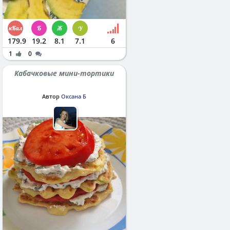
179.9
19.2
8.1
7.1
6
1
0
Кабачковые мини-тортики
Автор
Оксана Б