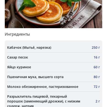
Ингредиенты
Кабачок (Мытьё, нарезка)
250 г
Сахар песок
16 г
Яйцо куриное
60 г
Пшеничная мука, высшего сорта
80 г
Молоко обезжиренное, пастеризованное
72 г
Разрыхлитель пищевой, пекарный
порошок (заменяющий дрожжи), с низким
2 г
содерж. натрия