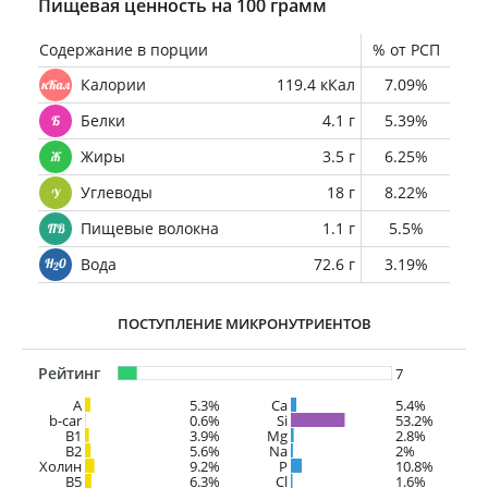
Пищевая ценность на 100 грамм
Содержание в порции
% от РСП
Калории
119.4 кКал
7.09%
Белки
4.1 г
5.39%
Жиры
3.5 г
6.25%
Углеводы
18 г
8.22%
Пищевые волокна
1.1 г
5.5%
Вода
72.6 г
3.19%
ПОСТУПЛЕНИЕ МИКРОНУТРИЕНТОВ
Рейтинг
7
A
5.3%
Ca
5.4%
b-car
0.6%
Si
53.2%
В1
3.9%
Mg
2.8%
B2
5.6%
Na
2%
Холин
9.2%
P
10.8%
B5
6.3%
Cl
1.6%