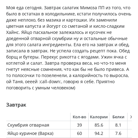
Моя еда сегодня. Завтрак салатик Мимоза ПП из того, что
было в остатках в холодильнике, кстати получилось очень
даже неплохо, без мазика и картошки. Их заменили
цветная капуста и йогурт со сметаной и кисло-сладким
Хайнс. Яйцо пасхальное залежалось и кусочек не
доеденной отварной скумбрии ну и остальные обычные
для этого салата ингредиенты. Ела его на завтрак и обед,
записала в завтрак. Не успела создать рецепт пока. Обед
борщ и бутеры. Перекус рикотта с ягодами. Ужин ячка с
котлетой и салат. Завтра проверка веса, но что-то меня
гнетут неясные сомнения, что как бы не было привеса. А
то полосочки то позеленели, а калорийность то выросла,
ой Таня, оееей :call-down:, говорю я себе. Приятно
поговорить с умным человеком)
Завтрак
Кол-во
Калории
Белки
Жи
Скумбрия отварная
39
85.6
8.1
5.
Яйцо куриное (Варка)
60
94.2
7.6
6.