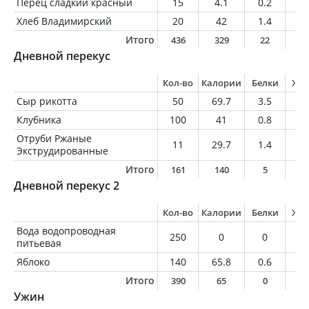
Перец сладкий красный
15
4.1
0.2
0
Хлеб Владимирский
20
42
1.4
0.
Итого
436
329
22
1
Дневной перекус
Кол-во
Калории
Белки
Жи
Сыр рикотта
50
69.7
3.5
5.
Клубника
100
41
0.8
0.
Отруби Ржаные
11
29.7
1.4
0.
Экструдированные
Итого
161
140
5
5
Дневной перекус 2
Кол-во
Калории
Белки
Жи
Вода водопроводная
250
0
0
0
питьевая
Яблоко
140
65.8
0.6
0.
Итого
390
65
0
0
Ужин