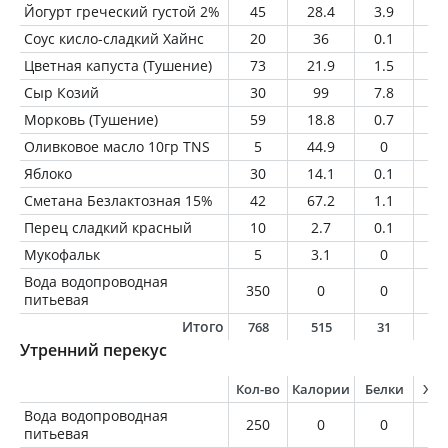
Йогурт греческий густой 2%
45
28.4
3.9
0.
Соус кисло-сладкий Хайнс
20
36
0.1
0
Цветная капуста (Тушение)
73
21.9
1.5
0.
Сыр Козий
30
99
7.8
7.
Морковь (Тушение)
59
18.8
0.7
0.
Оливковое масло 10гр TNS
5
44.9
0
5
Яблоко
30
14.1
0.1
0.
Сметана Безлактозная 15%
42
67.2
1.1
6.
Перец сладкий красный
10
2.7
0.1
0
Мукофальк
5
3.1
0
0
Вода водопроводная
350
0
0
0
питьевая
Итого
768
515
31
3
Утренний перекус
Кол-во
Калории
Белки
Жи
Вода водопроводная
250
0
0
0
питьевая