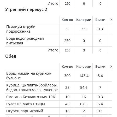
Итого
250
0
0
0
Утренний перекус 2
Кол-во
Калории
Белки
Жи
Псилиум отруби
5
3.9
0.3
0.
подорожника
Вода водопроводная
250
0
0
0
питьевая
Итого
255
3
0
0
Обед
Кол-во
Калории
Белки
Жи
Борщ мамин на курином
300
143.4
8.4
3.
бульоне
Курица, цыплята-бройлеры,
28
54.6
7
2.
бедро, только мясо, тушеное
Сметана Безлактозная 15%
10
16
0.3
1.
Рулет из Мяса Птицы
45
67.5
5.4
4.
Огурец парниковый
18
2
0.1
0