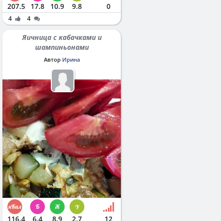
207.5
17.8
10.9
9.8
0
4
4
Яичница с кабачками и
шампиньонами
Автор
Ирина
116.4
6.4
8.9
2.7
12