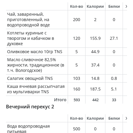
Кол-во
Калории
Белки
Жи
Чай, заваренный,
приготовленный, на
200
2
0
0
водопроводной воде
Котлеты куриные с
творогом и кабачком в
120
155.9
27.1
3.
духовке
Оливковое масло 10гр TNS
5
44.9
0
5
Масло сливочное 82,5%
жирности, традиционное (в
5
37.4
0
4.
т.ч. Вологодское)
Салатик овощной TNS
103
14.8
0.8
0.
Каша ячневая рассыпчатая
160
187.5
5.1
3.
из мультиварки TNS
Итого
593
442
33
1
Вечерний перекус 2
Кол-во
Калории
Белки
Жи
Вода водопроводная
500
0
0
0
питьевая