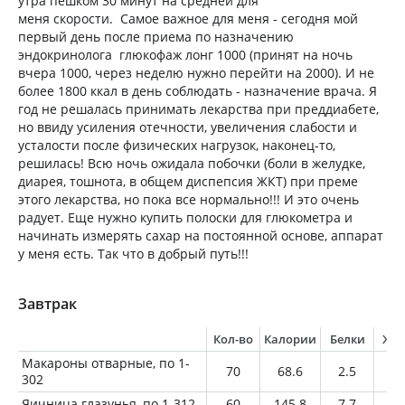
утра пешком 30 минут на средней для
меня скорости. Самое важное для меня - сегодня мой
первый день после приема по назначению
эндокринолога глюкофаж лонг 1000 (принят на ночь
вчера 1000, через неделю нужно перейти на 2000). И не
более 1800 ккал в день соблюдать - назначение врача. Я
год не решалась принимать лекарства при преддиабете,
но ввиду усиления отечности, увеличения слабости и
усталости после физических нагрузок, наконец-то,
решилась! Всю ночь ожидала побочки (боли в желудке,
диарея, тошнота, в общем диспепсия ЖКТ) при преме
этого лекарства, но пока все нормально!!! И это очень
радует. Еще нужно купить полоски для глюкометра и
начинать измерять сахар на постоянной основе, аппарат
у меня есть. Так что в добрый путь!!!
Завтрак
Кол-во
Калории
Белки
Жи
Макароны отварные, по 1-
70
68.6
2.5
0.
302
Яичница глазунья, по 1-312
60
145.8
7.7
12