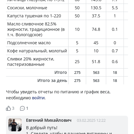
Сосиски, молочные
50
130.5
5.5
1
Капуста тушеная по 1-220
50
37.5
1
1.
Масло сливочное 82,5%
жирности, традиционное (в
10
74.8
0.1
8.
т.ч. Вологодское)
Подсолнечное масло
5
45
0
5
Кофе натуральный, молотый
5
10
0.7
0.
Сливки 20% жирности,
25
51.8
0.6
5
пастеризованные
Итого
275
563
18
4
Итого за день
275
563
18
4
Чтобы увидеть отчеты по питанию и график веса,
необходимо
войти
.
3
1
Евгений Михайлович
03.02.2025 12:22
В добрый путь!
1. Следите, чтобы в рационе витамины и